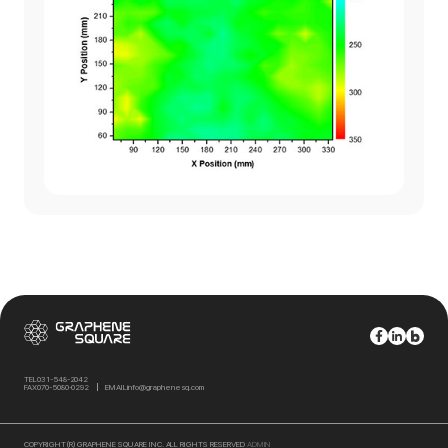
TEL
031-548-2042
FAX
070-5080-0292
EMAIL
info@graphenesq.com
COPYRIGHT(R) GRAPHENE SQUARE INC. ALL RIGHTS RESERVED
ADMIN