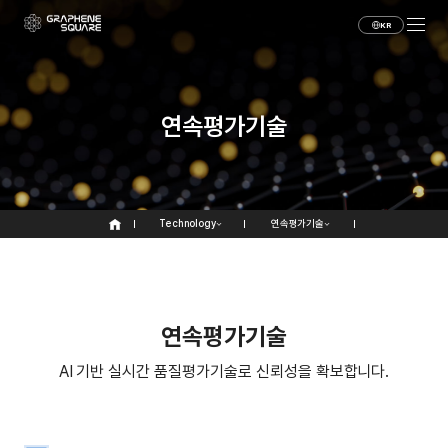
KR
연속평가기술
Technology
연속평가기술
연
속
평
가
기
술
AI 기반 실시간 품질평가기술로 신뢰성을 확보합니다.