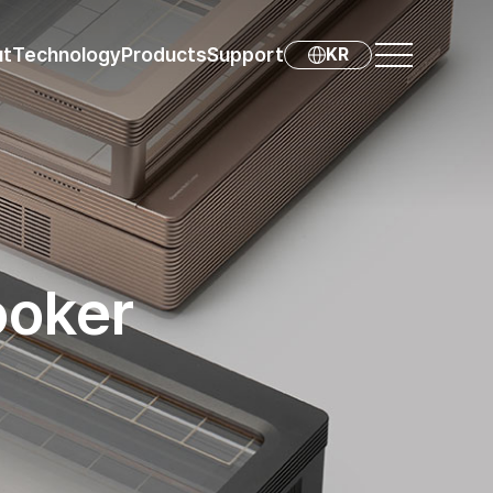
ut
Technology
Products
Support
KR
ooker