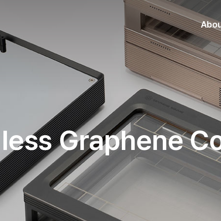
Abo
less Graphene C