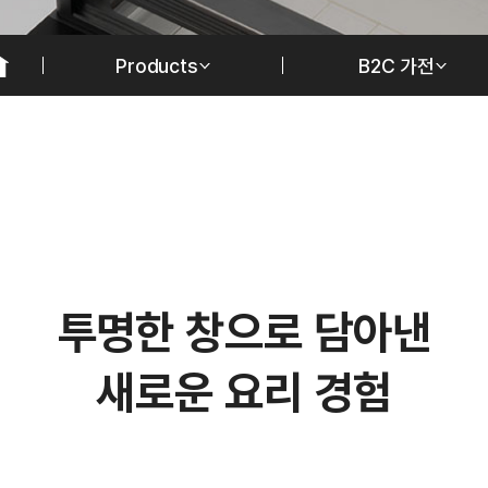
Products
B2C 가전
투
명
한
창
으
로
담
아
낸
새
로
운
요
리
경
험