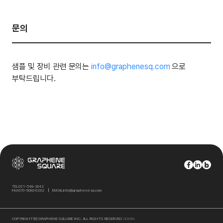
문의
샘플 및 장비 관련 문의는
info@graphenesq.com
으로
부탁드립니다.
TEL
031-548-2042
FAX
070-5080-0292
EMAIL
info@graphenesq.com
COPYRIGHT(R) GRAPHENE SQUARE INC. ALL RIGHTS RESERVED
ADMIN