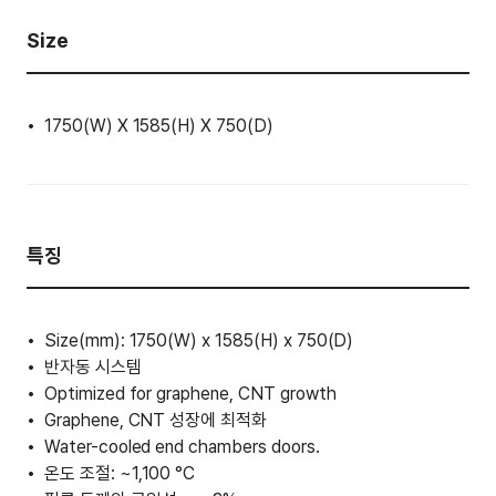
Size
1750(W) X 1585(H) X 750(D)
특징
Size(mm): 1750(W) x 1585(H) x 750(D)
반자동 시스템
Optimized for graphene, CNT growth
Graphene, CNT 성장에 최적화
Water-cooled end chambers doors.
온도 조절: ~1,100 °C