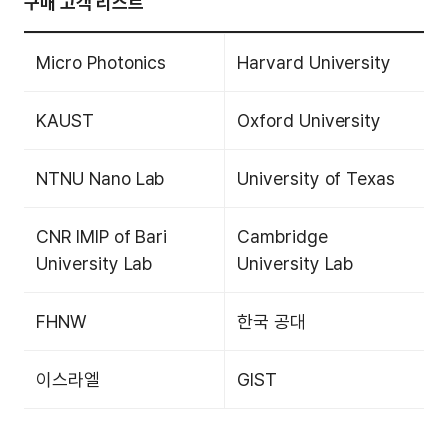
구매 고객 리스트
Micro Photonics
Harvard University
KAUST
Oxford University
NTNU Nano Lab
University of Texas
CNR IMIP of Bari
Cambridge
University Lab
University Lab
FHNW
한국 공대
이스라엘
GIST