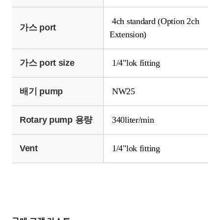
4ch standard (Option 2ch
가스 port
Extension)
가스 port size
1/4"lok fitting
배기 pump
NW25
Rotary pump 용량
340liter/min
Vent
1/4"lok fitting