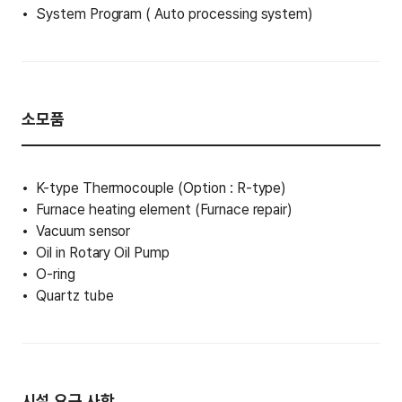
System Program ( Auto processing system)
소모품
K-type Thermocouple (Option : R-type)
Furnace heating element (Furnace repair)
Vacuum sensor
Oil in Rotary Oil Pump
O-ring
Quartz tube
시설 요구 사항