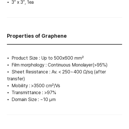
3″ x 3″, 1ea
Properties of Graphene
Product Size : Up to 500x600 ㎟
Film morphology : Continuous Monolayer(>95%)
Sheet Resistance : Av. < 250~400 Ω/sq (after
transfer)
Mobility : >3500 ㎠/Vs
Transmittance : >97%
Domain Size : ~10 ㎛