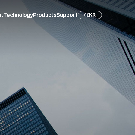
ut
Technology
Products
Support
KR