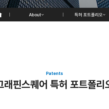
About
특허 포트폴리오
Patents
그
래
핀
스
퀘
어
특
허
포
트
폴
리