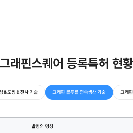
그
래
핀
스
퀘
어
등
록
특
허
현
합성＆도핑＆전사 기술
그래핀 롤투롤 연속생산 기술
그래핀
발명의 명칭