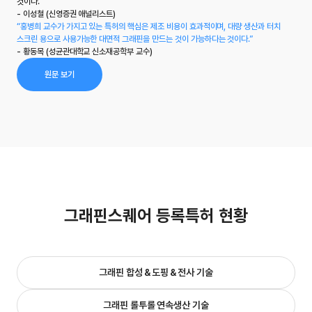
것이다.”
- 이성철 (신영증권 애널리스트)
“홍병희 교수가 가지고 있는 특허의 핵심은 제조 비용이 효과적이며, 대량 생산과 터치
스크린 용으로 사용가능한 대면적 그래핀을 만드는 것이 가능하다는 것이다.”
- 황동목 (성균관대학교 신소재공학부 교수)
원문 보기
그
래
핀
스
퀘
어
등
록
특
허
현
황
그래핀 합성＆도핑＆전사 기술
그래핀 롤투롤 연속생산 기술