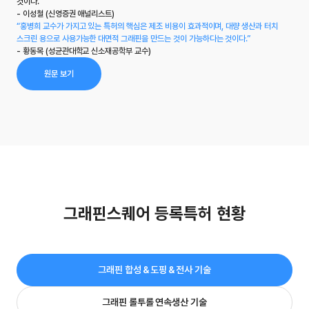
것이다.”
- 이성철 (신영증권 애널리스트)
“홍병희 교수가 가지고 있는 특허의 핵심은 제조 비용이 효과적이며, 대량 생산과 터치
스크린 용으로 사용가능한 대면적 그래핀을 만드는 것이 가능하다는 것이다.”
- 황동목 (성균관대학교 신소재공학부 교수)
원문 보기
그
래
핀
스
퀘
어
등
록
특
허
현
황
그래핀 합성＆도핑＆전사 기술
그래핀 롤투롤 연속생산 기술